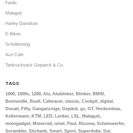
Fantic
Malaguti
Harley Davidson
E-Bikes
Schottenring
Ace Cafe
Tankrucksack Gepaeck & Co.
TAGS
1000
1000s
1290
Alu
Alublinker
Blinker
BMW
Bonneville
Buell
Caferacer
classic
Cockpit
digital
Ducati
Fifty
Ganganzeige
Gepäck
gs
GT
Heckumbau
Kellermann
KTM
LED
Lenker
LSL
Malaguti
motogadget
Motorrad
ninet
Paul
Rizoma
Scheinwerfer
Scrambler
Sitzbank
Smart
Sport
Superduke
Sur