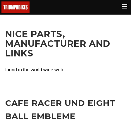
BMW
NICE PARTS,
Ducati
MANUFACTURER AND
KTM
LINKS
Buell
Triumph
found in the world wide web
Yamaha
Fantic
Malaguti
CAFE RACER UND EIGHT
Honda
BALL EMBLEME
e-bikes
Suchen