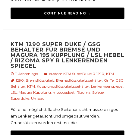
CONTINUE READING →
KTM 1290 SUPER DUKE / GSG
BEHÄLTER FÜR BREMSE UND
MAGURA 195 KUPPLUNG / LSL HEBEL
/ RIZOMA SPY R LENKERENDEN
SPIEGEL
11 Jahren ago
custom KTM SuperDuke R 1290
,
KTM
1290
,
Bremsflüssigkeit
,
Bremssflüssigkeitsbehälter
,
Griffe
,
GSG
Behälter
,
KTM
,
Kupplungsflüssigkeitsbehälter
,
Lenkerndenspiegel
,
LSL
,
Magura Kupplung
,
motogadget
,
Rizoma
,
Spiegel
,
Superduke
,
Umbau
Für eine möglichst flache Seitenansicht musste einiges
am Lenker getauscht und umgebaut werden.
Grundsätzlich wurden erst mal die...