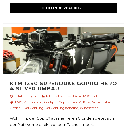
CONTINUE READING →
KTM 1290 SUPERDUKE GOPRO HERO
4 SILVER UMBAU
11 Jahren ago
KTM
,
KTM SuperDuke 1290 tech
1290
,
Actioncam
,
Cockpit
,
Gopro
,
Hero 4
,
KTM
,
Superduke
,
Umbau
,
Verkleidung
,
Verkleidungsscheibe
,
Windscreen
Wohin mit der Gopro? aus mehreren Gründen bietet sich
der Platz vorne direkt vor dem Tacho an. der...