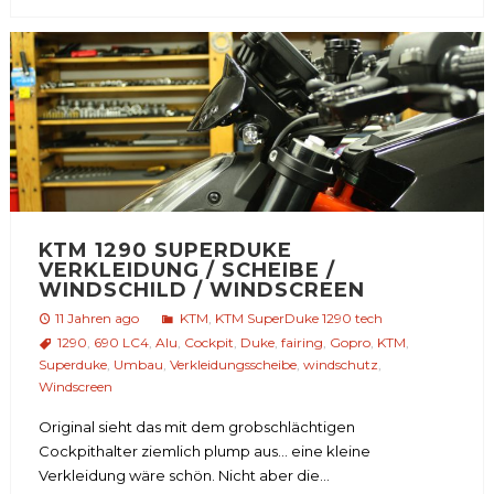
KTM 1290 SUPERDUKE
VERKLEIDUNG / SCHEIBE /
WINDSCHILD / WINDSCREEN
11 Jahren ago
KTM
,
KTM SuperDuke 1290 tech
1290
,
690 LC4
,
Alu
,
Cockpit
,
Duke
,
fairing
,
Gopro
,
KTM
,
Superduke
,
Umbau
,
Verkleidungsscheibe
,
windschutz
,
Windscreen
Original sieht das mit dem grobschlächtigen
Cockpithalter ziemlich plump aus… eine kleine
Verkleidung wäre schön. Nicht aber die...