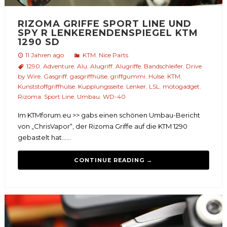
RIZOMA GRIFFE SPORT LINE UND
SPY R LENKERENDENSPIEGEL KTM
1290 SD
11 Jahren ago
KTM
,
Nice Parts
1290
,
Adventure
,
Alu
,
Alugriff
,
Alugriffe
,
Bandschleifer
,
Drive
by Wire
,
Gasgriff
,
gasgriffhülse
,
griffgummi
,
Hülse
,
KTM
,
Kunststoffgriffhülse
,
Kupplungsseite
,
Lenker
,
LSL
,
motogadget
,
Rizoma
,
Sport Line
,
Umbau
,
WD-40
Im KTMforum.eu >> gabs einen schönen Umbau-Bericht
von „ChrisVapor“, der Rizoma Griffe auf die KTM 1290
gebastelt hat…...
CONTINUE READING →