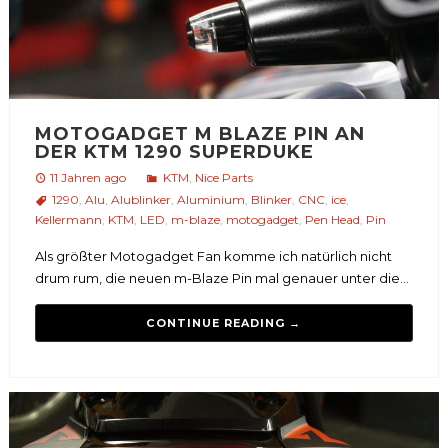
MOTOGADGET M BLAZE PIN AN
DER KTM 1290 SUPERDUKE
11 Jahren ago
KTM
,
Nice Parts
1290
,
Alu
,
Alublinker
,
Aluminium
,
Blinker
,
CNC
,
ice
,
Kellermann
,
KTM
,
LED
,
m-blaze
,
motogadget
,
Pen Head
,
Pin
Als größter Motogadget Fan komme ich natürlich nicht
drum rum, die neuen m-Blaze Pin mal genauer unter die...
CONTINUE READING →