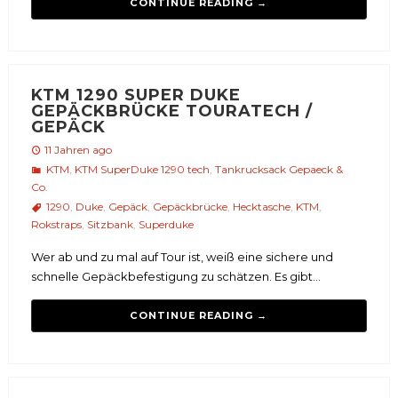
CONTINUE READING →
KTM 1290 SUPER DUKE
GEPÄCKBRÜCKE TOURATECH /
GEPÄCK
11 Jahren ago
KTM
,
KTM SuperDuke 1290 tech
,
Tankrucksack Gepaeck &
Co.
1290
,
Duke
,
Gepäck
,
Gepäckbrücke
,
Hecktasche
,
KTM
,
Rokstraps
,
Sitzbank
,
Superduke
Wer ab und zu mal auf Tour ist, weiß eine sichere und
schnelle Gepäckbefestigung zu schätzen. Es gibt...
CONTINUE READING →