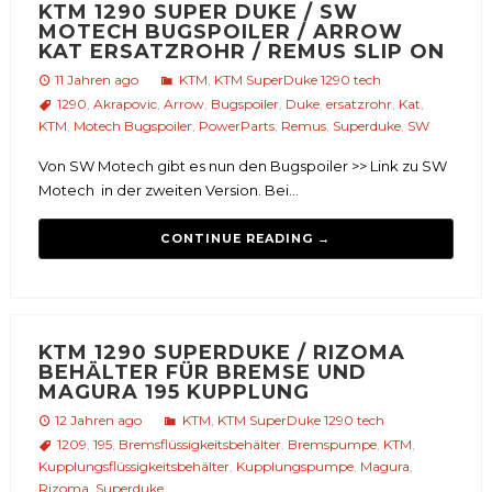
KTM 1290 SUPER DUKE / SW
MOTECH BUGSPOILER / ARROW
KAT ERSATZROHR / REMUS SLIP ON
11 Jahren ago
KTM
,
KTM SuperDuke 1290 tech
1290
,
Akrapovic
,
Arrow
,
Bugspoiler
,
Duke
,
ersatzrohr
,
Kat
,
KTM
,
Motech Bugspoiler
,
PowerParts
,
Remus
,
Superduke
,
SW
Von SW Motech gibt es nun den Bugspoiler >> Link zu SW
Motech in der zweiten Version. Bei...
CONTINUE READING →
KTM 1290 SUPERDUKE / RIZOMA
BEHÄLTER FÜR BREMSE UND
MAGURA 195 KUPPLUNG
12 Jahren ago
KTM
,
KTM SuperDuke 1290 tech
1209
,
195
,
Bremsflüssigkeitsbehälter
,
Bremspumpe
,
KTM
,
Kupplungsflüssigkeitsbehälter
,
Kupplungspumpe
,
Magura
,
Rizoma
,
Superduke