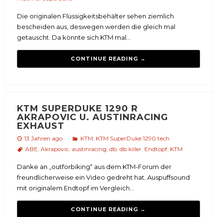
Die originalen Flüssigkeitsbehälter sehen ziemlich
bescheiden aus, deswegen werden die gleich mal
getauscht. Da könnte sich KTM mal...
CONTINUE READING →
KTM SUPERDUKE 1290 R
AKRAPOVIC U. AUSTINRACING
EXHAUST
13 Jahren ago
KTM
,
KTM SuperDuke 1290 tech
ABE
,
Akrapovic
,
austinracing
,
db
,
db killer
,
Endtopf
,
KTM
Danke an „outforbiking“ aus dem KTM-Forum der
freundlicherweise ein Video gedreht hat. Auspuffsound
mit originalem Endtopf im Vergleich...
CONTINUE READING →