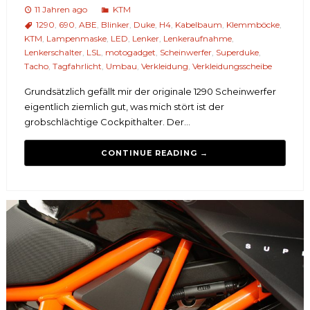
11 Jahren ago
KTM
1290
,
690
,
ABE
,
Blinker
,
Duke
,
H4
,
Kabelbaum
,
Klemmböcke
,
KTM
,
Lampenmaske
,
LED
,
Lenker
,
Lenkeraufnahme
,
Lenkerschalter
,
LSL
,
motogadget
,
Scheinwerfer
,
Superduke
,
Tacho
,
Tagfahrlicht
,
Umbau
,
Verkleidung
,
Verkleidungsscheibe
Grundsätzlich gefällt mir der originale 1290 Scheinwerfer
eigentlich ziemlich gut, was mich stört ist der
grobschlächtige Cockpithalter. Der...
CONTINUE READING →