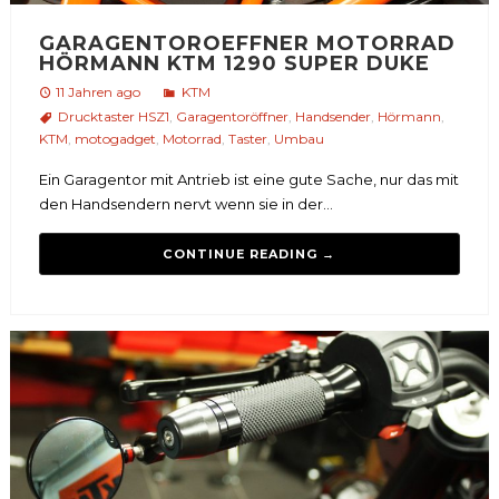
GARAGENTOROEFFNER MOTORRAD
HÖRMANN KTM 1290 SUPER DUKE
11 Jahren ago
KTM
Drucktaster HSZ1
,
Garagentoröffner
,
Handsender
,
Hörmann
,
KTM
,
motogadget
,
Motorrad
,
Taster
,
Umbau
Ein Garagentor mit Antrieb ist eine gute Sache, nur das mit
den Handsendern nervt wenn sie in der...
CONTINUE READING →