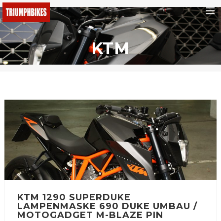
BMW
KTM
Ducati
KTM
Buell
Triumph
Yamaha
Fantic
Malaguti
Honda
e-bikes
KTM 1290 SUPERDUKE
LAMPENMASKE 690 DUKE UMBAU /
Suchen
MOTOGADGET M-BLAZE PIN