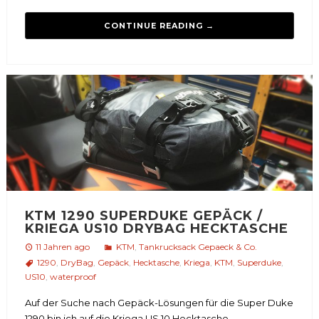
CONTINUE READING →
KTM 1290 SUPERDUKE GEPÄCK /
KRIEGA US10 DRYBAG HECKTASCHE
11 Jahren ago
KTM
,
Tankrucksack Gepaeck & Co.
1290
,
DryBag
,
Gepäck
,
Hecktasche
,
Kriega
,
KTM
,
Superduke
,
US10
,
waterproof
Auf der Suche nach Gepäck-Lösungen für die Super Duke
1290 bin ich auf die Kriega US 10 Hecktasche...