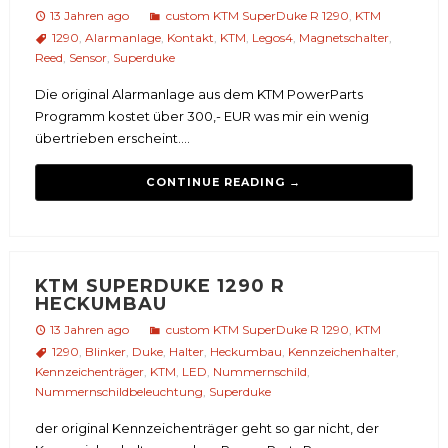
13 Jahren ago
custom KTM SuperDuke R 1290
,
KTM
1290
,
Alarmanlage
,
Kontakt
,
KTM
,
Legos4
,
Magnetschalter
,
Reed
,
Sensor
,
Superduke
Die original Alarmanlage aus dem KTM PowerParts
Programm kostet über 300,- EUR was mir ein wenig
übertrieben erscheint....
CONTINUE READING →
KTM SUPERDUKE 1290 R
HECKUMBAU
13 Jahren ago
custom KTM SuperDuke R 1290
,
KTM
1290
,
Blinker
,
Duke
,
Halter
,
Heckumbau
,
Kennzeichenhalter
,
Kennzeichenträger
,
KTM
,
LED
,
Nummernschild
,
Nummernschildbeleuchtung
,
Superduke
der original Kennzeichenträger geht so gar nicht, der