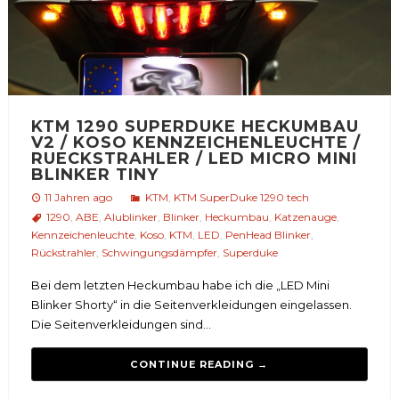
KTM 1290 SUPERDUKE HECKUMBAU
V2 / KOSO KENNZEICHENLEUCHTE /
RUECKSTRAHLER / LED MICRO MINI
BLINKER TINY
11 Jahren ago
KTM
,
KTM SuperDuke 1290 tech
1290
,
ABE
,
Alublinker
,
Blinker
,
Heckumbau
,
Katzenauge
,
Kennzeichenleuchte
,
Koso
,
KTM
,
LED
,
PenHead Blinker
,
Rückstrahler
,
Schwingungsdämpfer
,
Superduke
Bei dem letzten Heckumbau habe ich die „LED Mini
Blinker Shorty“ in die Seitenverkleidungen eingelassen.
Die Seitenverkleidungen sind...
CONTINUE READING →