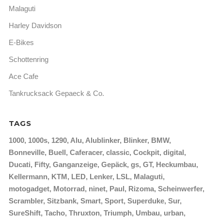
Malaguti
Harley Davidson
E-Bikes
Schottenring
Ace Cafe
Tankrucksack Gepaeck & Co.
TAGS
1000
1000s
1290
Alu
Alublinker
Blinker
BMW
Bonneville
Buell
Caferacer
classic
Cockpit
digital
Ducati
Fifty
Ganganzeige
Gepäck
gs
GT
Heckumbau
Kellermann
KTM
LED
Lenker
LSL
Malaguti
motogadget
Motorrad
ninet
Paul
Rizoma
Scheinwerfer
Scrambler
Sitzbank
Smart
Sport
Superduke
Sur
SureShift
Tacho
Thruxton
Triumph
Umbau
urban