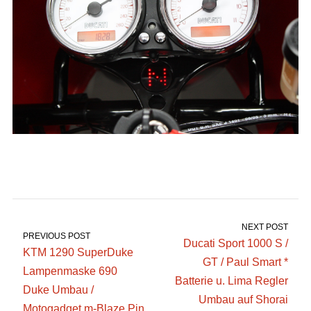
NEXT POST
PREVIOUS POST
Ducati Sport 1000 S /
KTM 1290 SuperDuke
GT / Paul Smart *
Lampenmaske 690
Batterie u. Lima Regler
Duke Umbau /
Umbau auf Shorai
Motogadget m-Blaze Pin