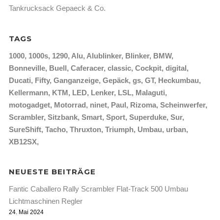
Tankrucksack Gepaeck & Co.
TAGS
1000
1000s
1290
Alu
Alublinker
Blinker
BMW
Bonneville
Buell
Caferacer
classic
Cockpit
digital
Ducati
Fifty
Ganganzeige
Gepäck
gs
GT
Heckumbau
Kellermann
KTM
LED
Lenker
LSL
Malaguti
motogadget
Motorrad
ninet
Paul
Rizoma
Scheinwerfer
Scrambler
Sitzbank
Smart
Sport
Superduke
Sur
SureShift
Tacho
Thruxton
Triumph
Umbau
urban
XB12SX
NEUESTE BEITRÄGE
Fantic Caballero Rally Scrambler Flat-Track 500 Umbau
Lichtmaschinen Regler
24. Mai 2024