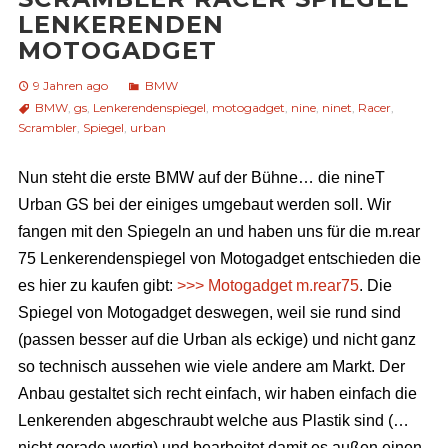
LENKERENDEN
MOTOGADGET
9 Jahren ago
BMW
BMW
,
gs
,
Lenkerendenspiegel
,
motogadget
,
nine
,
ninet
,
Racer
,
Scrambler
,
Spiegel
,
urban
Nun steht die erste BMW auf der Bühne… die nineT
Urban GS bei der einiges umgebaut werden soll. Wir
fangen mit den Spiegeln an und haben uns für die m.rear
75 Lenkerendenspiegel von Motogadget entschieden die
es hier zu kaufen gibt:
>>> Motogadget m.rear75
. Die
Spiegel von Motogadget deswegen, weil sie rund sind
(passen besser auf die Urban als eckige) und nicht ganz
so technisch aussehen wie viele andere am Markt. Der
Anbau gestaltet sich recht einfach, wir haben einfach die
Lenkerenden abgeschraubt welche aus Plastik sind (…
nicht gerade wertig) und bearbeitet damit es außen einen