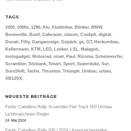
TAGS
1000
1000s
1290
Alu
Alublinker
Blinker
BMW
Bonneville
Buell
Caferacer
classic
Cockpit
digital
Ducati
Fifty
Ganganzeige
Gepäck
gs
GT
Heckumbau
Kellermann
KTM
LED
Lenker
LSL
Malaguti
motogadget
Motorrad
ninet
Paul
Rizoma
Scheinwerfer
Scrambler
Sitzbank
Smart
Sport
Superduke
Sur
SureShift
Tacho
Thruxton
Triumph
Umbau
urban
XB12SX
NEUESTE BEITRÄGE
Fantic Caballero Rally Scrambler Flat-Track 500 Umbau
Lichtmaschinen Regler
24. Mai 2024
Fantic Caballero Rally 500 / 2024 / Kennzeichenhalter