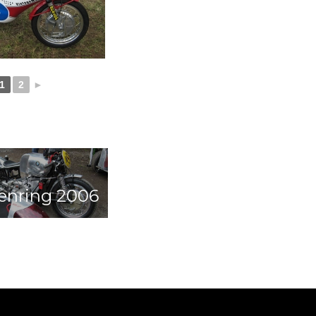
1
2
►
enring 2006
n ago 10 Jahren ago