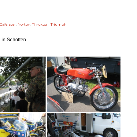
Caferacer
,
Norton
,
Thruxton
,
Triumph
 in Schotten