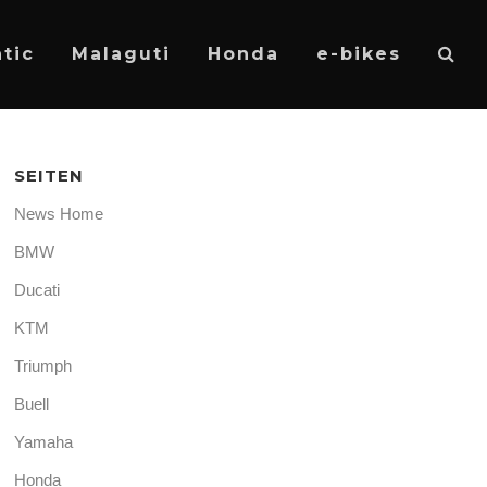
tic
Malaguti
Honda
e-bikes
SEITEN
News Home
BMW
Ducati
KTM
Triumph
Buell
Yamaha
Honda