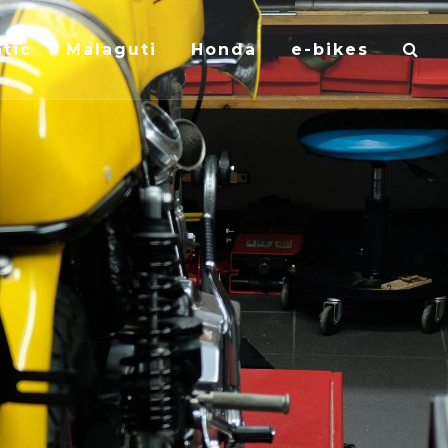
tic
Malaguti
Honda
e-bikes