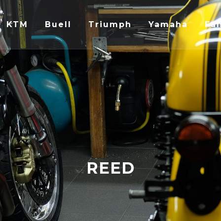
KTM
Buell
Triumph
Yamaha
Fan
REED