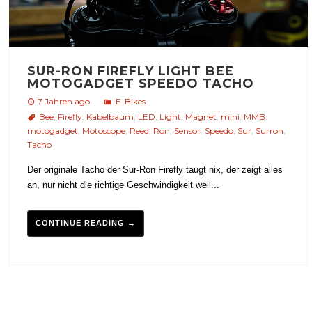
SUR-RON FIREFLY LIGHT BEE
MOTOGADGET SPEEDO TACHO
7 Jahren ago
E-Bikes
Bee
,
Firefly
,
Kabelbaum
,
LED
,
Light
,
Magnet
,
mini
,
MMB
,
motogadget
,
Motoscope
,
Reed
,
Ron
,
Sensor
,
Speedo
,
Sur
,
Surron
,
Tacho
Der originale Tacho der Sur-Ron Firefly taugt nix, der zeigt alles
an, nur nicht die richtige Geschwindigkeit weil...
CONTINUE READING →