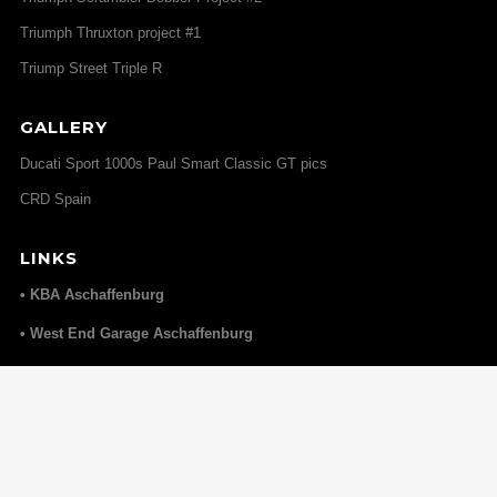
Triumph Thruxton project #1
Triump Street Triple R
GALLERY
Ducati Sport 1000s Paul Smart Classic GT pics
CRD Spain
LINKS
• KBA Aschaffenburg
• West End Garage Aschaffenburg
• Elmoko
Home
impressum
Datenschutz