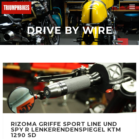
BMW
DRIVE BY WIRE
Ducati
KTM
Buell
Triumph
Yamaha
Fantic
Malaguti
Honda
RIZOMA GRIFFE SPORT LINE UND
e-bikes
SPY R LENKERENDENSPIEGEL KTM
Suchen
1290 SD