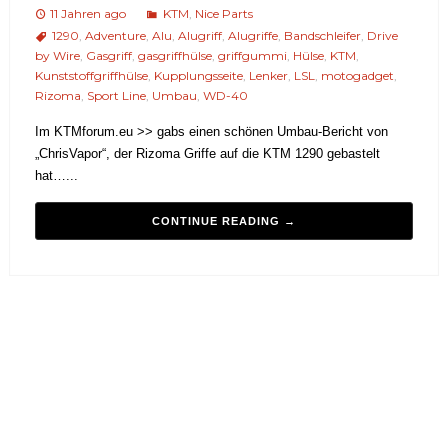
11 Jahren ago
KTM
,
Nice Parts
1290
,
Adventure
,
Alu
,
Alugriff
,
Alugriffe
,
Bandschleifer
,
Drive
by Wire
,
Gasgriff
,
gasgriffhülse
,
griffgummi
,
Hülse
,
KTM
,
Kunststoffgriffhülse
,
Kupplungsseite
,
Lenker
,
LSL
,
motogadget
,
Rizoma
,
Sport Line
,
Umbau
,
WD-40
Im KTMforum.eu >> gabs einen schönen Umbau-Bericht von
„ChrisVapor“, der Rizoma Griffe auf die KTM 1290 gebastelt
hat…...
CONTINUE READING →