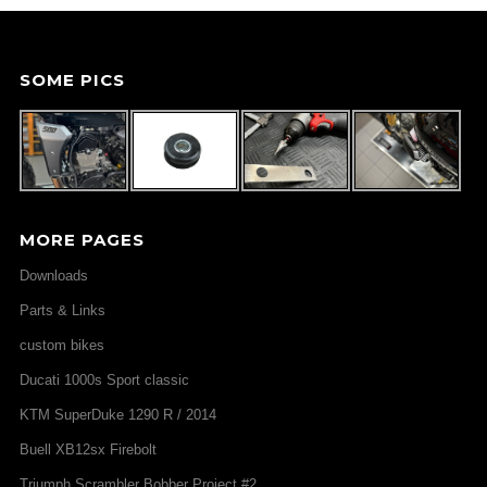
SOME PICS
MORE PAGES
Downloads
Parts & Links
custom bikes
Ducati 1000s Sport classic
KTM SuperDuke 1290 R / 2014
Buell XB12sx Firebolt
Triumph Scrambler Bobber Project #2