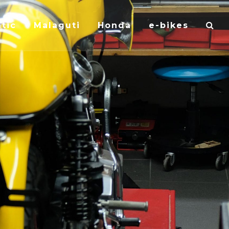
tic
Malaguti
Honda
e-bikes
R