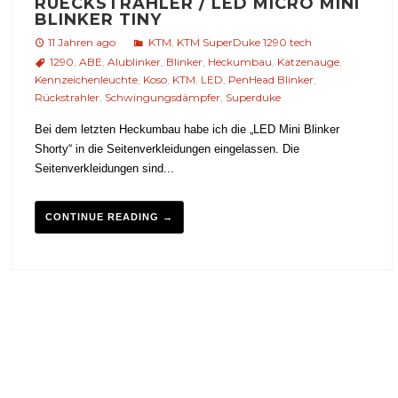
RUECKSTRAHLER / LED MICRO MINI
BLINKER TINY
11 Jahren ago
KTM
,
KTM SuperDuke 1290 tech
1290
,
ABE
,
Alublinker
,
Blinker
,
Heckumbau
,
Katzenauge
,
Kennzeichenleuchte
,
Koso
,
KTM
,
LED
,
PenHead Blinker
,
Rückstrahler
,
Schwingungsdämpfer
,
Superduke
Bei dem letzten Heckumbau habe ich die „LED Mini Blinker
Shorty“ in die Seitenverkleidungen eingelassen. Die
Seitenverkleidungen sind...
CONTINUE READING →