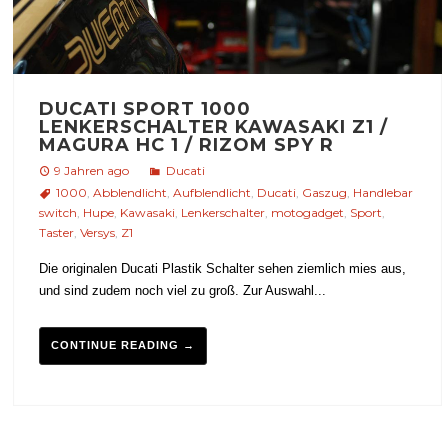
DUCATI SPORT 1000
LENKERSCHALTER KAWASAKI Z1 /
MAGURA HC 1 / RIZOM SPY R
9 Jahren ago
Ducati
1000
,
Abblendlicht
,
Aufblendlicht
,
Ducati
,
Gaszug
,
Handlebar
switch
,
Hupe
,
Kawasaki
,
Lenkerschalter
,
motogadget
,
Sport
,
Taster
,
Versys
,
Z1
Die originalen Ducati Plastik Schalter sehen ziemlich mies aus,
und sind zudem noch viel zu groß. Zur Auswahl...
CONTINUE READING →