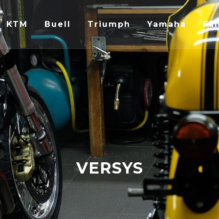
KTM
Buell
Triumph
Yamaha
Fan
VERSYS