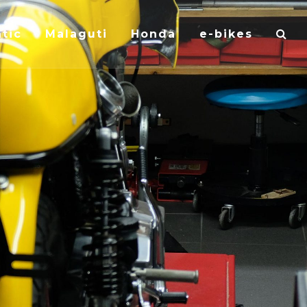
tic
Malaguti
Honda
e-bikes