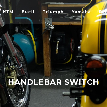
KTM
Buell
Triumph
Yamaha
Fan
HANDLEBAR SWITCH