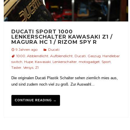
DUCATI SPORT 1000
LENKERSCHALTER KAWASAKI Z1 /
MAGURA HC 1 / RIZOM SPY R
9 Jahren ago
Ducati
1000
,
Abblendlicht
,
Aufblendlicht
,
Ducati
,
Gaszug
,
Handlebar
switch
,
Hupe
,
Kawasaki
,
Lenkerschalter
,
motogadget
,
Sport
,
Taster
,
Versys
,
Z1
Die originalen Ducati Plastik Schalter sehen ziemlich mies aus,
und sind zudem noch viel zu groß. Zur Auswahl...
CONTINUE READING →