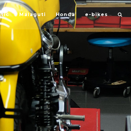
tic
Malaguti
Honda
e-bikes