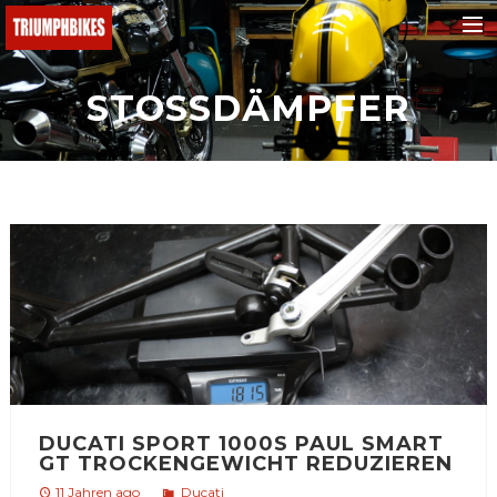
BMW
STOSSDÄMPFER
Ducati
KTM
Buell
Triumph
Yamaha
Fantic
Malaguti
Honda
DUCATI SPORT 1000S PAUL SMART
e-bikes
GT TROCKENGEWICHT REDUZIEREN
Suchen
11 Jahren ago
Ducati