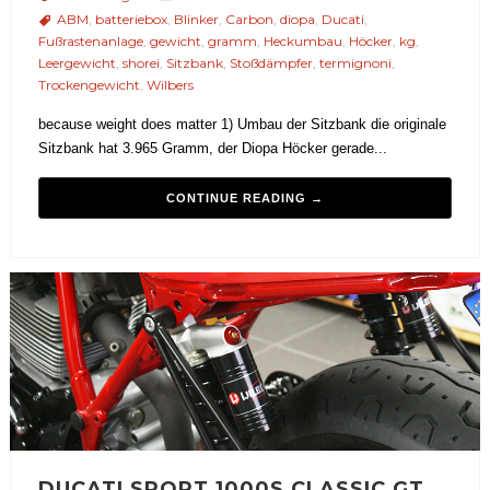
ABM
,
batteriebox
,
Blinker
,
Carbon
,
diopa
,
Ducati
,
Fußrastenanlage
,
gewicht
,
gramm
,
Heckumbau
,
Höcker
,
kg
,
Leergewicht
,
shorei
,
Sitzbank
,
Stoßdämpfer
,
termignoni
,
Trockengewicht
,
Wilbers
because weight does matter 1) Umbau der Sitzbank die originale
Sitzbank hat 3.965 Gramm, der Diopa Höcker gerade...
CONTINUE READING →
DUCATI SPORT 1000S CLASSIC GT