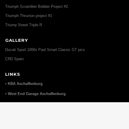
Triumph Scrambler Bobber Project #2
Triumph Thruxton project #1
Triump Street Triple R
GALLERY
Ducati Sport 1000s Paul Smart Classic GT pics
CRD Spain
LINKS
• KBA Aschaffenburg
• West End Garage Aschaffenburg
• Elmoko
Home
impressum
Datenschutz