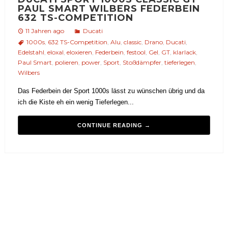
PAUL SMART WILBERS FEDERBEIN
632 TS-COMPETITION
11 Jahren ago
Ducati
1000s
,
632 TS-Competition
,
Alu
,
classic
,
Drano
,
Ducati
,
Edelstahl
,
eloxal
,
eloxieren
,
Federbein
,
festool
,
Gel
,
GT
,
klarlack
,
Paul Smart
,
polieren
,
power
,
Sport
,
Stoßdämpfer
,
tieferlegen
,
Wilbers
Das Federbein der Sport 1000s lässt zu wünschen übrig und da
ich die Kiste eh ein wenig Tieferlegen...
CONTINUE READING →