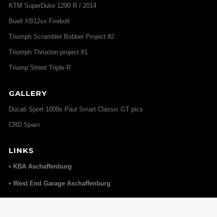
KTM SuperDuke 1290 R / 2014
Buell XB12sx Firebolt
Triumph Scrambler Bobber Project #2
Triumph Thruxton project #1
Triump Street Triple R
GALLERY
Ducati Sport 1000s Paul Smart Classic GT pics
CRD Spain
LINKS
• KBA Aschaffenburg
• West End Garage Aschaffenburg
• Elmoko