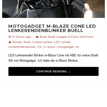
MOTOGADGET M-BLAZE CONE LED
LENKERENDENBLINKER BUELL
14 Jahren ago
Buell
,
Buell Gadgets & Parts
,
Nice Parts
Blinker
,
Buell
,
Carbon Lenker
,
LED
,
Lenker
,
Lenkerendenblinker
,
LSL
,
m-blaze
,
motogadget
,
xb
LED Lenkerenden Blinker m-Blaze Cone mit ABE für meine Buell
XB von Motogadget. Ich habe die m-Blaze Blinker...
CONTINUE READING →