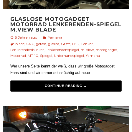
GLASLOSE MOTOGADGET
MOTORRAD LENKERENDEN-SPIEGEL
M.VIEW BLADE
8 Jahren ago
Yamaha
blade
,
CNC
,
gefäst
,
glaslos
,
Griffe
,
LED
,
Lenker
,
Lenkerendenblinker
,
Lenkerendenspiegel
,
m-view
,
motogadget
,
Motorrad
,
MT-10
,
Spiegel
,
Unterhandspiegel
,
Yamaha
Wer unsere Seite kennt der weiß, dass wir große Motogadget
Fans sind und wir immer sehnsüchtig auf neue...
CONTINUE READING →