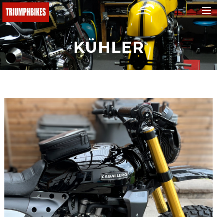
BMW
KÜHLER
Ducati
KTM
Buell
Triumph
Yamaha
Fantic
Malaguti
Honda
e-bikes
Suchen