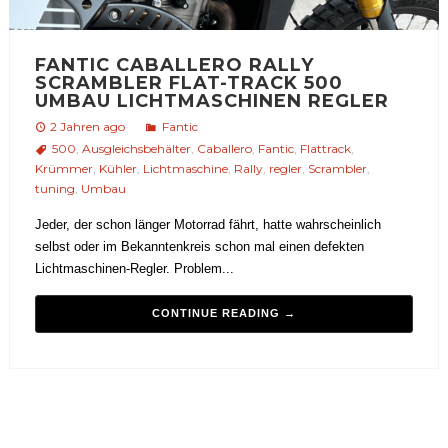
FANTIC CABALLERO RALLY
SCRAMBLER FLAT-TRACK 500
UMBAU LICHTMASCHINEN REGLER
2 Jahren ago
Fantic
500
,
Ausgleichsbehälter
,
Caballero
,
Fantic
,
Flattrack
,
Krümmer
,
Kühler
,
Lichtmaschine
,
Rally
,
regler
,
Scrambler
,
tuning
,
Umbau
Jeder, der schon länger Motorrad fährt, hatte wahrscheinlich
selbst oder im Bekanntenkreis schon mal einen defekten
Lichtmaschinen-Regler. Problem...
CONTINUE READING →