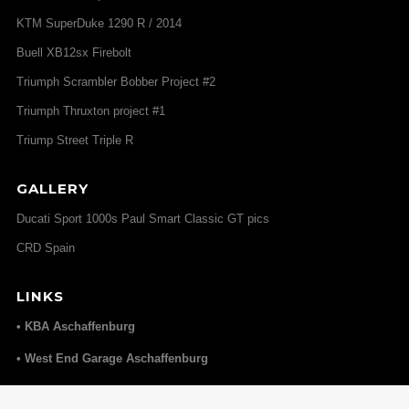
KTM SuperDuke 1290 R / 2014
Buell XB12sx Firebolt
Triumph Scrambler Bobber Project #2
Triumph Thruxton project #1
Triump Street Triple R
GALLERY
Ducati Sport 1000s Paul Smart Classic GT pics
CRD Spain
LINKS
• KBA Aschaffenburg
• West End Garage Aschaffenburg
• Elmoko