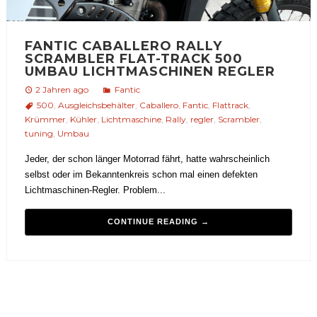
FANTIC CABALLERO RALLY
SCRAMBLER FLAT-TRACK 500
UMBAU LICHTMASCHINEN REGLER
2 Jahren ago
Fantic
500
,
Ausgleichsbehälter
,
Caballero
,
Fantic
,
Flattrack
,
Krümmer
,
Kühler
,
Lichtmaschine
,
Rally
,
regler
,
Scrambler
,
tuning
,
Umbau
Jeder, der schon länger Motorrad fährt, hatte wahrscheinlich
selbst oder im Bekanntenkreis schon mal einen defekten
Lichtmaschinen-Regler. Problem...
CONTINUE READING →