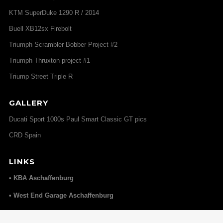
KTM SuperDuke 1290 R / 2014
Buell XB12sx Firebolt
Triumph Scrambler Bobber Project #2
Triumph Thruxton project #1
Triump Street Triple R
GALLERY
Ducati Sport 1000s Paul Smart Classic GT pics
CRD Spain
LINKS
• KBA Aschaffenburg
• West End Garage Aschaffenburg
• Elmoko