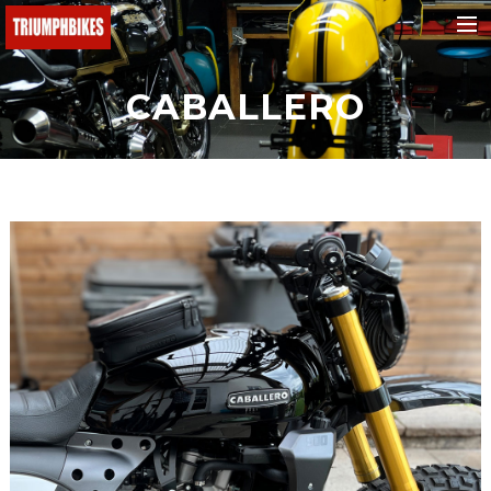
BMW
CABALLERO
Ducati
KTM
Buell
Triumph
Yamaha
Fantic
Malaguti
Honda
e-bikes
Suchen