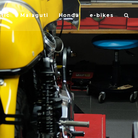
tic
Malaguti
Honda
e-bikes