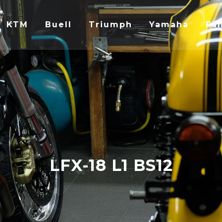
KTM
Buell
Triumph
Yamaha
Fan
LFX-18 L1 BS12