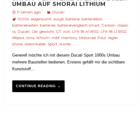
UMBAU AUF SHORAI LITHIUM
11 Jahren ago
Ducati
1000s
,
abgeraucht
,
awg6
,
batterie
,
batteriebox
,
batteriekasten
,
batteries
,
batterievergleich smart
,
Carbon
,
classic
,
cs
,
Ducati
,
Gel
,
gewicht
,
GT
,
iron
,
LFX-18 A1 BS12
,
LFX-18 L1 BS12
,
lifepo4
,
lima
,
lithium
,
mbf
,
memory
,
Motorrad
,
Paul
,
regler
,
shorai
,
silikonkabel
,
Sport
,
starter
Generell möchte ich mit diesem Ducati Sport 1000s Umbau
mehrere Baustellen bedienen. Erstens gefällt mir die sichtbare
Kunststoff...
CONTINUE READING →