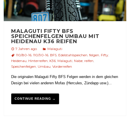
MALAGUTI FIFTY BFS
SPEICHENFELGEN UMBAU MIT
HEIDENAU K36 REIFEN
7 Jahren ago
Malaguti
110/80-16
,
110/90-16
,
BFS
,
Edelstahlspeichen
,
felgen
,
Fifty
,
Heidenau
,
Hinterreifen
,
K36
,
Malaguti
,
Nabe
,
reifen
,
Speichenfelgen
,
Umbau
,
Vorderreifen
Die originalen Malaguti Fifty BFS Felgen werden in dem gleichen
Design bei vielen anderen Mofas (Hercules, Zündapp usw.)...
CONTINUE READING →