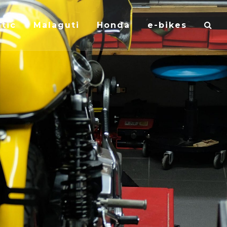
tic
Malaguti
Honda
e-bikes