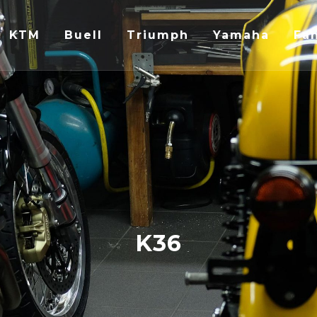
KTM
Buell
Triumph
Yamaha
Fan
K36