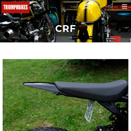
BMW
CRF
Ducati
KTM
Buell
Triumph
Yamaha
Fantic
Malaguti
Honda
e-bikes
Suchen