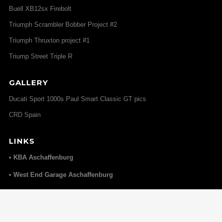
Buell XB12sx Firebolt
Triumph Scrambler Bobber Project #2
Triumph Thruxton project #1
Triump Street Triple R
GALLERY
Ducati Sport 1000s Paul Smart Classic GT pics
CRD Spain
LINKS
• KBA Aschaffenburg
• West End Garage Aschaffenburg
• Elmoko