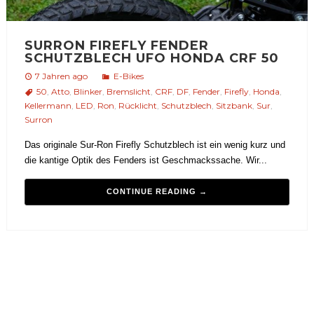
SURRON FIREFLY FENDER
SCHUTZBLECH UFO HONDA CRF 50
7 Jahren ago
E-Bikes
50
,
Atto
,
Blinker
,
Bremslicht
,
CRF
,
DF
,
Fender
,
Firefly
,
Honda
,
Kellermann
,
LED
,
Ron
,
Rücklicht
,
Schutzblech
,
Sitzbank
,
Sur
,
Surron
Das originale Sur-Ron Firefly Schutzblech ist ein wenig kurz und
die kantige Optik des Fenders ist Geschmackssache. Wir...
CONTINUE READING →