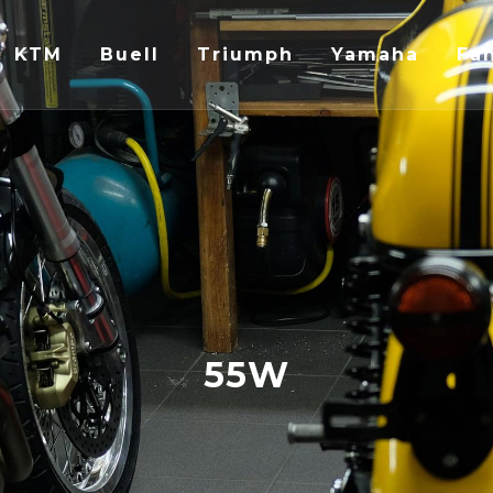
KTM
Buell
Triumph
Yamaha
Fan
55W