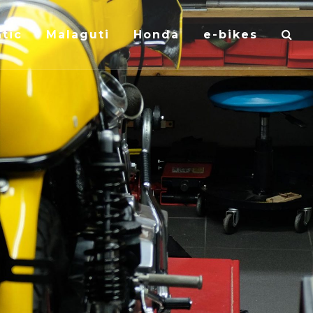
tic
Malaguti
Honda
e-bikes