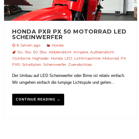
HONDA PXR PX 50 MOTORRAD LED
SCHEINWERFER
8 Jahren ago
Honda
12v
,
15w
,
50
,
55w
,
Abblendlicht
,
Ampere
,
Aufblendlicht
,
Glühbirne
,
Highsider
,
Honda
,
LED
,
Lichtmaschine
,
Motorrad
,
PX
,
PXR
,
Schaltplan
,
Scheinwerfer
,
Zuendschloss
Der Umbau auf LED Scheinwerfer oder Birne ist relativ einfach.
Wir umgehen einfach die lumpige Lichtspule und gehen...
CONTINUE READING →