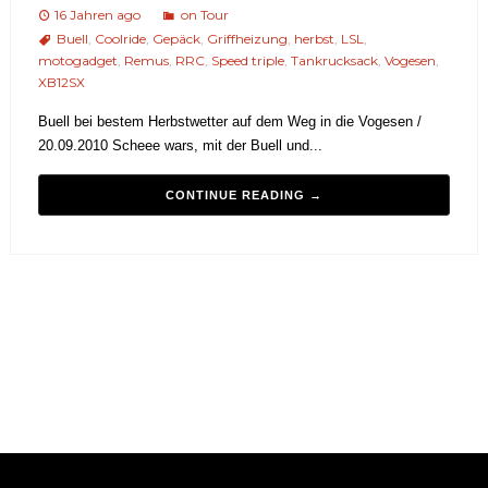
16 Jahren ago
on Tour
Buell
,
Coolride
,
Gepäck
,
Griffheizung
,
herbst
,
LSL
,
motogadget
,
Remus
,
RRC
,
Speed triple
,
Tankrucksack
,
Vogesen
,
XB12SX
Buell bei bestem Herbstwetter auf dem Weg in die Vogesen /
20.09.2010 Scheee wars, mit der Buell und...
CONTINUE READING →