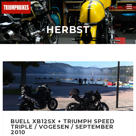
BMW
HERBST
Ducati
KTM
Buell
Triumph
Yamaha
Fantic
Malaguti
Honda
BUELL XB12SX + TRIUMPH SPEED
e-bikes
TRIPLE / VOGESEN / SEPTEMBER
Suchen
2010