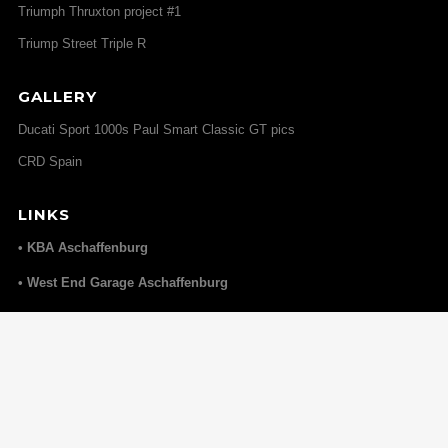
Triumph Thruxton project #1
Triump Street Triple R
GALLERY
Ducati Sport 1000s Paul Smart Classic GT pics
CRD Spain
LINKS
• KBA Aschaffenburg
• West End Garage Aschaffenburg
• Elmoko
Home
impressum
Datenschutz
© copyright by triumphbikes 2024