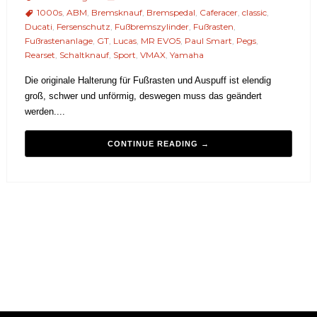
1000s
,
ABM
,
Bremsknauf
,
Bremspedal
,
Caferacer
,
classic
,
Ducati
,
Fersenschutz
,
Fußbremszylinder
,
Fußrasten
,
Fußrastenanlage
,
GT
,
Lucas
,
MR EVO5
,
Paul Smart
,
Pegs
,
Rearset
,
Schaltknauf
,
Sport
,
VMAX
,
Yamaha
Die originale Halterung für Fußrasten und Auspuff ist elendig
groß, schwer und unförmig, deswegen muss das geändert
werden....
CONTINUE READING →